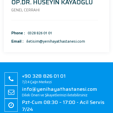
OP.DR. HÜSEYİN KAYAOĞLU
GENEL CERRAHİ
Phone :
0328 826 01 01
Email :
iletisim@yenihayathastanesi.com
+90 328 826 01 01
7/24 Çağrı Merkezi
info@yenihayathastanesi.com
Dilek Öneri ve Şikayetlerinizi iletebilirsiniz
Pzt-Cum 08:30 – 17:00 - Acil Servis
7/24