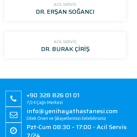
ACİL SERVİS
DR. ERŞAN SOĞANCI
ACİL SERVİS
DR. BURAK ÇİRİŞ
+90 328 826 01 01
7/24 Çağrı Merkezi
info@yenihayathastanesi.com
Dilek Öneri ve Şikayetlerinizi iletebilirsiniz
Pzt-Cum 08:30 – 17:00 - Acil Servis
7/24