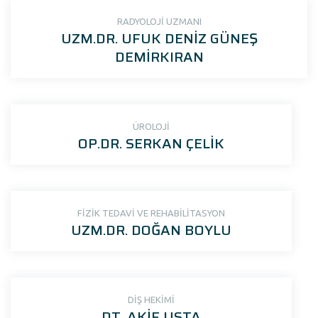
RADYOLOJİ UZMANI
UZM.DR. UFUK DENİZ GÜNEŞ
DEMİRKIRAN
ÜROLOJİ
OP.DR. SERKAN ÇELİK
FİZİK TEDAVİ VE REHABİLİTASYON
UZM.DR. DOĞAN BOYLU
DİŞ HEKİMİ
DT. AKİF USTA