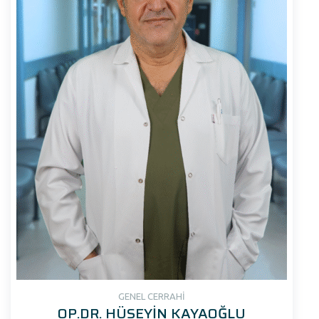
GENEL CERRAHİ
OP.DR. HÜSEYİN KAYAOĞLU