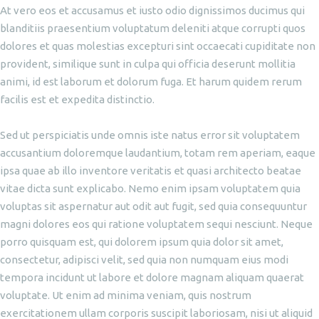
At vero eos et accusamus et iusto odio dignissimos ducimus qui
blanditiis praesentium voluptatum deleniti atque corrupti quos
dolores et quas molestias excepturi sint occaecati cupiditate non
provident, similique sunt in culpa qui officia deserunt mollitia
animi, id est laborum et dolorum fuga. Et harum quidem rerum
facilis est et expedita distinctio.
Sed ut perspiciatis unde omnis iste natus error sit voluptatem
accusantium doloremque laudantium, totam rem aperiam, eaque
ipsa quae ab illo inventore veritatis et quasi architecto beatae
vitae dicta sunt explicabo. Nemo enim ipsam voluptatem quia
voluptas sit aspernatur aut odit aut fugit, sed quia consequuntur
magni dolores eos qui ratione voluptatem sequi nesciunt. Neque
porro quisquam est, qui dolorem ipsum quia dolor sit amet,
consectetur, adipisci velit, sed quia non numquam eius modi
tempora incidunt ut labore et dolore magnam aliquam quaerat
voluptate. Ut enim ad minima veniam, quis nostrum
exercitationem ullam corporis suscipit laboriosam, nisi ut aliquid