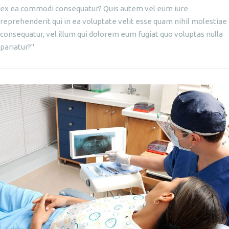
ex ea commodi consequatur? Quis autem vel eum iure
reprehenderit qui in ea voluptate velit esse quam nihil molestiae
consequatur, vel illum qui dolorem eum fugiat quo voluptas nulla
pariatur?"