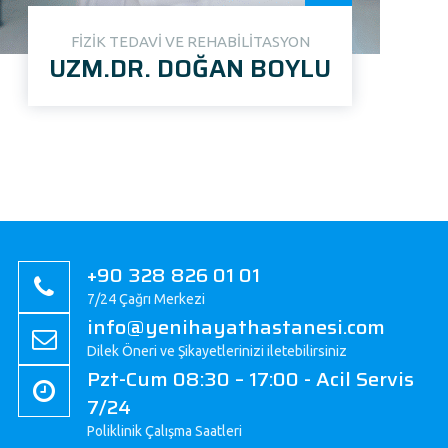
FİZİK TEDAVİ VE REHABİLİTASYON
UZM.DR. DOĞAN BOYLU
+90 328 826 01 01
7/24 Çağrı Merkezi
info@yenihayathastanesi.com
Dilek Öneri ve Şikayetlerinizi iletebilirsiniz
Pzt-Cum 08:30 – 17:00 - Acil Servis
7/24
Poliklinik Çalışma Saatleri