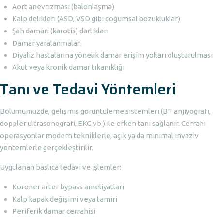
Aort anevrizması (balonlaşma)
Kalp delikleri (ASD, VSD gibi doğumsal bozukluklar)
Şah damarı (karotis) darlıkları
Damar yaralanmaları
Diyaliz hastalarına yönelik damar erişim yolları oluşturulması
Akut veya kronik damar tıkanıklığı
Tanı ve Tedavi Yöntemleri
Bölümümüzde, gelişmiş görüntüleme sistemleri (BT anjiyografi,
doppler ultrasonografi, EKG vb.) ile erken tanı sağlanır. Cerrahi
operasyonlar modern tekniklerle, açık ya da minimal invaziv
yöntemlerle gerçekleştirilir.
Uygulanan başlıca tedavi ve işlemler:
Koroner arter bypass ameliyatları
Kalp kapak değişimi veya tamiri
Periferik damar cerrahisi